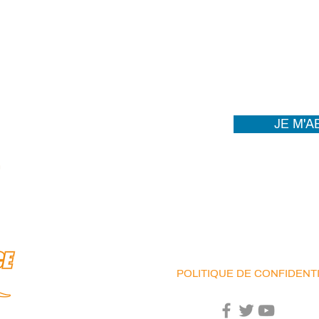
Soyez informés des dernières nouvelles!
JE M'
Anglais
BUREAUX
MONTRÉAL | TORONTO | 
info@pro-force.ca
POLITIQUE DE CONFIDENTI