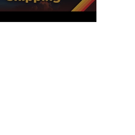
Soyez informés des
dernières nouvelles!
JE M'ABONNE
Français
Anglais
BUREAUX
MONTRÉAL |
TORONTO | MONCTON
info@pro-force.ca